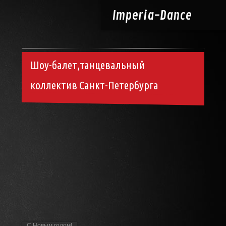
Imperia-
Dance
Шоу-балет,танцевальный
коллектив Санкт-Петербурга
С Новым годом!