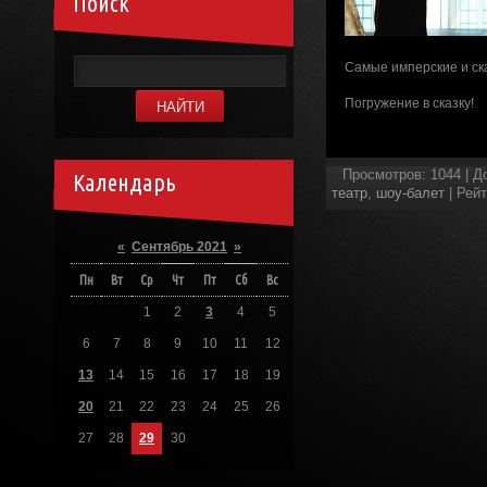
Поиск
Самые имперские и ска
Погружение в сказку!
Просмотров
:
1044
|
Д
Календарь
театр
,
шоу-балет
|
Рейт
«
Сентябрь 2021
»
Пн
Вт
Ср
Чт
Пт
Сб
Вс
1
2
3
4
5
6
7
8
9
10
11
12
13
14
15
16
17
18
19
20
21
22
23
24
25
26
27
28
29
30