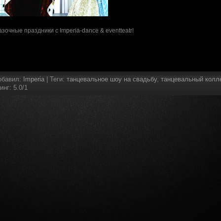
зочные праздники с Imperia-dance & eventteatr!
обавил
:
Imperia
|
Теги
:
танцевальное шоу на свадьбу
,
танцевальный колл
инг
:
5.0
/
1